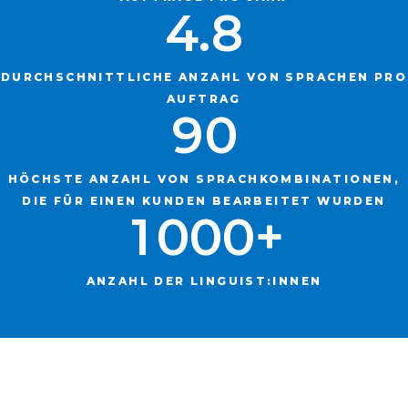
4
.
8
7
8
DURCHSCHNITTLICHE ANZAHL VON SPRACHEN PRO
AUFTRAG
9
0
0
HÖCHSTE ANZAHL VON SPRACHKOMBINATIONEN,
DIE FÜR EINEN KUNDEN BEARBEITET WURDEN
1
0
0
0
+
ANZAHL DER LINGUIST:INNEN